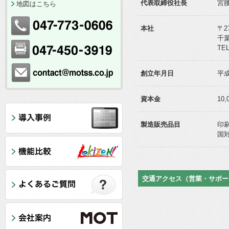
代表取締役社長
宮腰
地図はこちら
本社
〒27
千葉
TEL
創立年月日
平成
資本金
10,
製造販売品目
印
国対
交通アクセス（営業・サポー