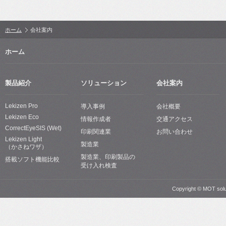
ホーム
会社案内
ホーム
製品紹介
ソリューション
会社案内
Lekizen Pro
導入事例
会社概要
Lekizen Eco
情報作成者
交通アクセス
CorrectEyeSIS (Wet)
印刷関連業
お問い合わせ
Lekizen Light
製造業
（かさねワザ）
製造業、印刷製品の
搭載ソフト機能比較
受け入れ検査
Copyright © MOT solut