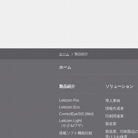
ホーム
製品紹介
ホーム
製品紹介
ソリューション
Lekizen Pro
導入事例
Lekizen Eco
情報作成者
CorrectEyeSIS (Wet)
印刷関連業
Lekizen Light
製造業
（かさねワザ）
製造業、印刷製品
搭載ソフト機能比較
受け入れ検査